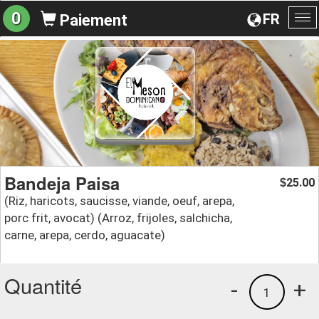
0
FR
Paiement
Ba
la
na
Bandeja Paisa
25.00
$
(Riz, haricots, saucisse, viande, oeuf, arepa,
porc frit, avocat) (Arroz, frijoles, salchicha,
carne, arepa, cerdo, aguacate)
Quantité
-
+
1