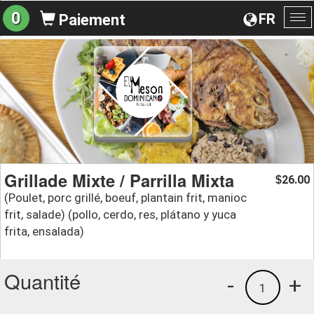
0
FR
Paiement
Ba
la
na
Grillade Mixte / Parrilla Mixta
26.00
$
(Poulet, porc grillé, boeuf, plantain frit, manioc
frit, salade) (pollo, cerdo, res, plátano y yuca
frita, ensalada)
Quantité
-
+
1