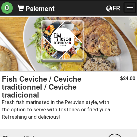
0
FR
Paiement
Ba
la
na
Fish Ceviche / Ceviche
24.00
$
traditionnel / Ceviche
tradicional
Fresh fish marinated in the Peruvian style, with
the option to serve with tostones or fried yuca.
Refreshing and delicious!