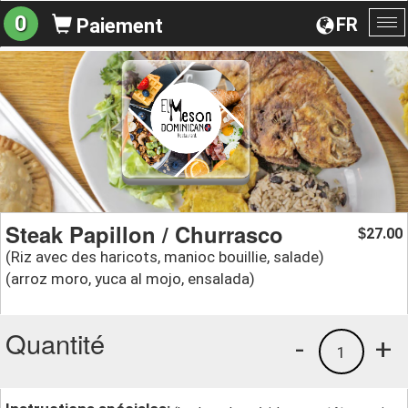
0
FR
Paiement
Ba
la
na
Steak Papillon / Churrasco
27.00
$
(Riz avec des haricots, manioc bouillie, salade)
(arroz moro, yuca al mojo, ensalada)
Quantité
-
+
1