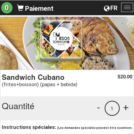
0
FR
Paiement
Ba
la
na
Sandwich Cubano
20.00
$
(frites+boisson) (papas + bebida)
Quantité
-
+
1
Instructions spéciales:
(Les demandes spéciales peuvent être soumises