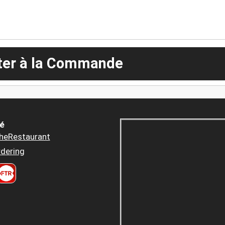
ter à la Commande
é
heRestaurant
dering