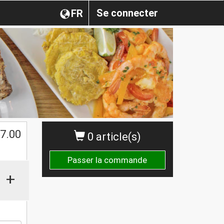
Se connecter
FR
$
7.00
0 article(s)
Passer la commande
+