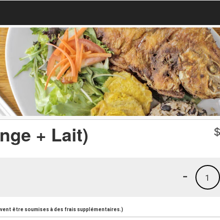
nge + Lait)
-
1
ent être soumises à des frais supplémentaires.)