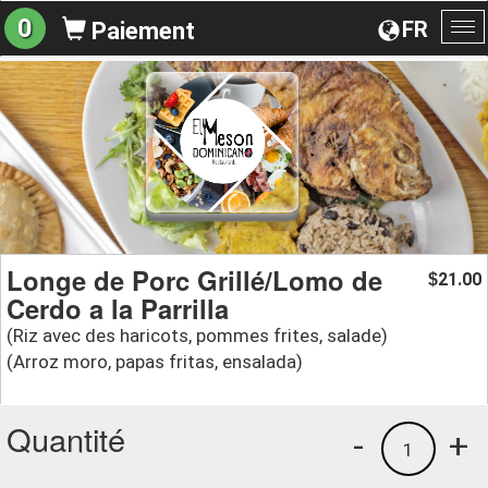
0
FR
Paiement
Ba
la
na
Longe de Porc Grillé/Lomo de
21.00
$
Cerdo a la Parrilla
(Riz avec des haricots, pommes frites, salade)
(Arroz moro, papas fritas, ensalada)
Quantité
-
+
1