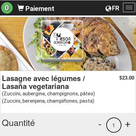
0
FR
Paiement
Ba
la
na
Lasagne avec légumes /
23.00
$
Lasaña vegetariana
(Zuccini, aubergine, champignons, pâtes)
(Zuccini, berenjena, champiñones, pasta)
Quantité
-
+
1